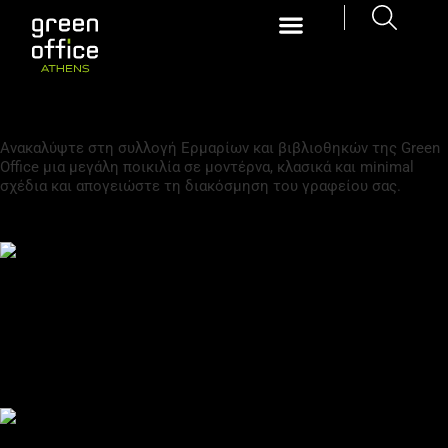
ΕΡΜΆΡΙΑ - ΒΙΒΛΙΟΘΉΚΕΣ
Ανακαλύψτε στη συλλογή Ερμαρίων και βιβλιοθηκών της Green
Office μια μεγάλη ποικιλία σε μοντέρνα, κλασικά και minimal
σχέδια και απογειώστε τη διακόσμηση του γραφείου σας.
ALBURY