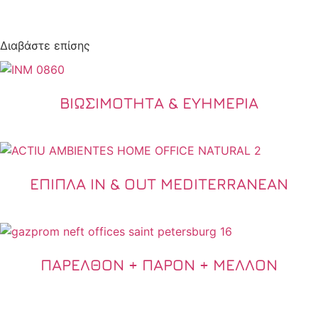
Διαβάστε επίσης
ΒΙΩΣΙΜΌΤΗΤΑ & ΕΥΗΜΕΡΊΑ
ΈΠΙΠΛΑ ΙN & OUT MEDITERRANEAN
ΠΑΡΕΛΘΌΝ + ΠΑΡΌΝ + ΜΈΛΛΟΝ