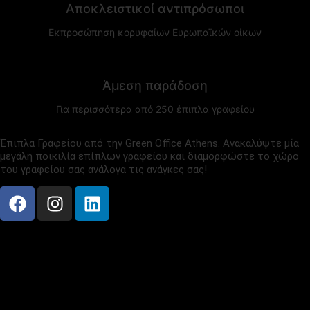
Αποκλειστικοί αντιπρόσωποι
Εκπροσώπηση κορυφαίων Ευρωπαϊκών οίκων
Άμεση παράδοση
Για περισσότερα από 250 έπιπλα γραφείου
Έπιπλα Γραφείου από την Green Office Athens. Ανακαλύψτε μία
μεγάλη ποικιλία επίπλων γραφείου και διαμορφώστε το χώρο
του γραφείου σας ανάλογα τις ανάγκες σας!
ΕΠΙΚΟΙΝΩΝΙΑ
ΛΕΩΦ. ΚΗΦΙΣΙΑΣ 328,
ΧΑΛΑΝΔΡΙ, 15233