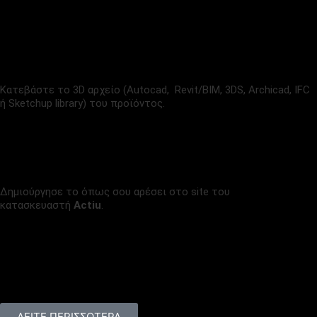
3D ΑΡΧΕΙΟ
(8.3 MB)
Κατεβάστε το 3D αρχείο (Autocad, Revit/BIM, 3DS, Archicad, IFC
ή Sketchup library) του προϊόντος.
CONFIGURATOR
Δημιούργησε το όπως σου αρέσει στο site του
κατασκευαστή
Actiu
.
PROJECTS
Συνεργαζόμαστε με εξαιρετικά brand επίπλων γραφείου,
δίνοντας πάντα τον καλύτερό μας εαυτό.
Δείτε μερικά από τα project που έχουμε δημιουργήσει τα
τελευταία χρόνια
ΔΕΙΤΕ ΠΕΡΙΣΣΟΤΕΡΑ