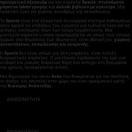
προαιρετικά αξεσουάρ
για την καρέκλα
Spacio
:
πτυσσόμενο
μπράτσο tablet γραφής
και
καλάθι βιβλίων με άγκιστρο
. Μια
πρακτική λύση για χώρους συνεδρίων και εκπαίδευσης.
Το
Spacio
είναι ένα εξαιρετικά λειτουργικό σύστημα καθισμάτων
όσον αφορά τις επιδόσεις του, εγγυάται μια ευέλικτη λύση για τις
ανάγκες επίπλωσης όλων των τύπων περιβάλλοντα. Μια
μοντέρνα καρέκλα η οποία προσαρμόζεται σε όλους τους τύπους
χώρων, από δημόσιους έως ιδιωτικούς, είναι ιδανική για
χώρους
συναντήσεων, εκπαίδευσης και αναμονής
.
Η
Spacio
δεν είναι απλώς μια άλλη καρέκλα, είναι πολλές
διαφορετικές καρέκλες. Ο μοντέρνος σχεδιασμός της έχει μια
στιβαρή και μακράς διάρκειας δομή που αντέχει στη δοκιμασία
του χρόνου, προσφέροντας άνεση .
Μια δημιουργία του οίκου
Actiu
που διακρίνεται για την ποιότητα,
το design, και αποτελεί στον χώρο του έναν πραγματικό ηγέτη
της
Βιώσιμης Ανάπτυξης
.
ΔΙΑΘΕΣΙΜΟΤΗΤΑ
ΚΑΤΟΠΙΝ ΠΑΡΑΓΓΕΛΙΑΣ ΣΕ
30-40 ΕΡΓΑΣΙΜΕΣ ΗΜΕΡΕΣ
Κατασκευαστησ