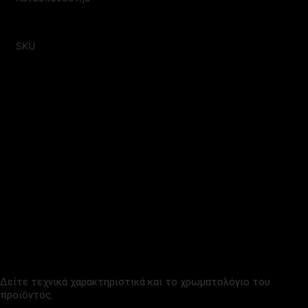
ACTIU
SKU
SP10
ΔΕΙΤΕ ΕΠΙΠΛΕΟΝ
ΑΡΧΕΙΑ ΠΡΟΪΟΝΤΟΣ
ΤΕΧΝΙΚΑ ΧΑΡΑΚΤΗΡΙΣΤΙΚΑ
(12.5 MB)
Δείτε τεχνικά χαρακτηριστικά και το χρωματολόγιο του
προϊόντος.