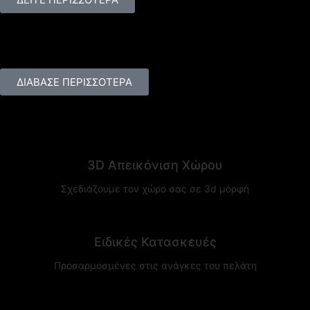
EDITORIALS
Άρθρα και ιδέες για χώρους δημιουργίας
ΔΙΑΒΑΣΕ ΠΕΡΙΣΣΟΤΕΡΑ
3D Απεικόνιση Χώρου
Σχεδιάζουμε τον χώρο σας σε 3d μορφή
Ειδικές Κατασκευές
Προσαρμοσμένες στις ανάγκες του πελάτη