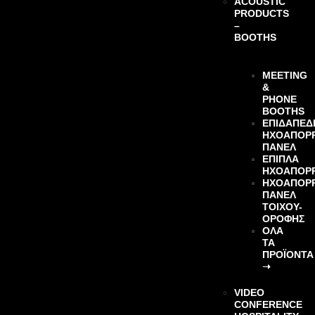
ACOUSTIC
PRODUCTS
–
BOOTHS
MEETING
&
PHONE
BOOTHS
ΕΠΙΔΑΠΈΔ
ΗΧΟΑΠΟΡ
ΠΆΝΕΛ
ΈΠΙΠΛΑ
ΗΧΟΑΠΟΡ
ΗΧΟΑΠΟΡ
ΠΆΝΕΛ
ΤΟΊΧΟΥ-
ΟΡΟΦΉΣ
ΌΛΑ
ΤΑ
ΠΡΟΪΌΝΤΑ
➝
VIDEO
CONFERENCE