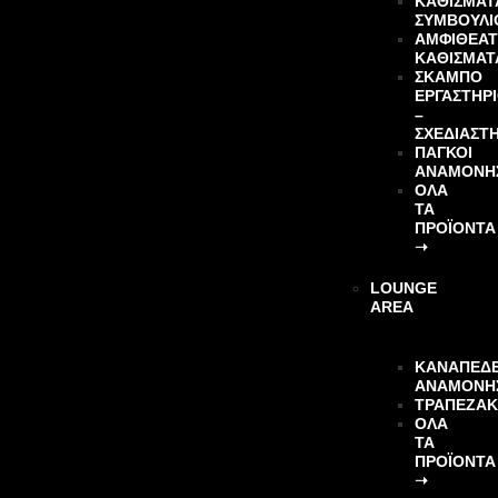
ΚΑΘΙΣΜΑΤ
ΣΥΜΒΟΥΛΙ
ΑΜΦΙΘΕΑΤ
ΚΑΘΙΣΜΑΤ
ΣΚΑΜΠΟ
ΕΡΓΑΣΤΗΡ
–
ΣΧΕΔΙΑΣΤ
ΠΑΓΚΟΙ
ΑΝΑΜΟΝΗ
ΌΛΑ
ΤΑ
ΠΡΟΪΌΝΤΑ
➝
LOUNGE
AREA
ΚΑΝΑΠΕΔ
ΑΝΑΜΟΝΗ
ΤΡΑΠΕΖΆΚ
ΌΛΑ
ΤΑ
ΠΡΟΪΌΝΤΑ
➝