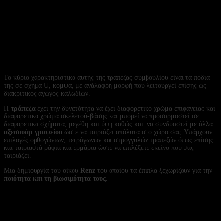
Το κύριο χαρακτηριστικό αυτής της τράπεζας συμβουλίου είναι τα πόδια
της σε σχήμα U, κομψά, με ανάλαφρη μορφή που λειτουργεί επίσης ως
διακριτικός αγωγός καλωδίων.
Η
τράπεζα
έχει την δυνατότητα να έχει διαφορετικό χρώμα επιφάνειας και
διαφορετικό χρώμα σκελετού-βάσης και μπορεί να προσαρμοστεί σε
διαφορετικά σχήματα, μεγέθη και ύψη καθώς και να συνδυαστεί με άλλα
αξεσουάρ γραφείου
ώστε να ταιριάζει απόλυτα στο χώρο σας. Υπάρχουν
επιλογές ορθογώνιων, τετράγωνων και στρογγυλών τραπεζών όπως επίσης
και ταιριαστά ράφια και ερμάρια ώστε να επιλέξετε εκείνο που σας
ταιριάζει.
Μια δημιουργία του οίκου
Renz
του οποίου τα έπιπλα ξεχωρίζουν για την
ποιότητα και τη βιωσιμότητα τους
.