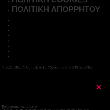
ΠΟΛΙΤΙΚΉ ΑΠΟΡΡΉΤΟΥ
Η ΕΤΑΙΡΊΑ ΜΑΣ
STOCK-HOUSE
PROJECTS
EDITORIALS
ΚΑΤΑΣΤΉΜΑΤΑ
EXPRESS PROJECT SETUP
ΠΟΛΙΤΙΚΉ COOKIES
ΠΟΛΙΤΙΚΉ ΑΠΟΡΡΉΤΟΥ
© 2026 GREEN OFFICE ATHENS, ALL RIGHTS RESERVED
D&D BY MOBIANS
Ενδιαφερομαι για το προϊον
Στείλτε μας τις ερωτήσεις σχετικά με το προϊόν slide και ένας