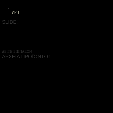
SKU
SLIDE.
ΔΕΙΤΕ ΕΠΙΠΛΕΟΝ
ΑΡΧΕΙΑ ΠΡΟΪΟΝΤΟΣ
ΤΕΧΝΙΚΑ ΧΑΡΑΚΤΗΡΙΣΤΙΚΑ
(3.5 MB)
Δείτε τεχνικά χαρακτηριστικά και το χρωματολόγιο του προϊόντος.
PROJECTS