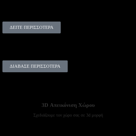
Συνεργαζόμαστε με εξαιρετικά brand επίπλων γραφείου, δίνοντας πάντα
τον καλύτερό μας εαυτό.
Δείτε μερικά από τα project που έχουμε δημιουργήσει τα τελευταία χρόνια
ΔΕΙΤΕ ΠΕΡΙΣΣΟΤΕΡΑ
EDITORIALS
Άρθρα και ιδέες για χώρους δημιουργίας
ΔΙΑΒΑΣΕ ΠΕΡΙΣΣΟΤΕΡΑ
3D Απεικόνιση Χώρου
Σχεδιάζουμε τον χώρο σας σε 3d μορφή