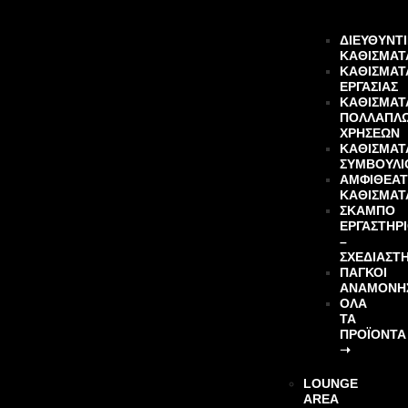
ΔΙΕΥΘΥΝΤ
ΚΑΘΙΣΜΑΤ
ΚΑΘΙΣΜΑΤ
ΕΡΓΑΣΙΑΣ
ΚΑΘΙΣΜΑΤ
ΠΟΛΛΑΠΛ
ΧΡΗΣΕΩΝ
ΚΑΘΙΣΜΑΤ
ΣΥΜΒΟΥΛΙ
ΑΜΦΙΘΕΑΤ
ΚΑΘΙΣΜΑΤ
ΣΚΑΜΠΟ
ΕΡΓΑΣΤΗΡ
–
ΣΧΕΔΙΑΣΤ
ΠΑΓΚΟΙ
ΑΝΑΜΟΝΗ
ΌΛΑ
ΤΑ
ΠΡΟΪΌΝΤΑ
➝
LOUNGE
AREA