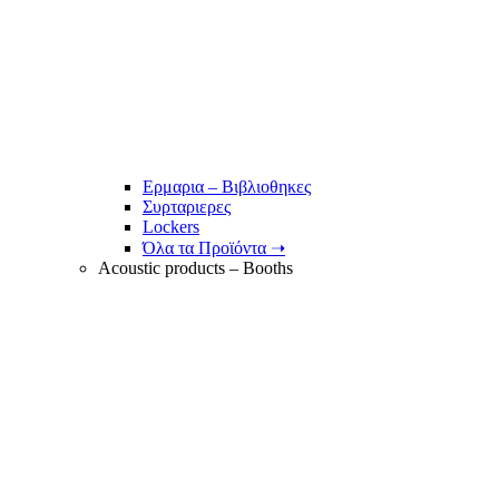
Ερμαρια – Βιβλιοθηκες
Συρταριερες
Lockers
Όλα τα Προϊόντα ➝
Acoustic products – Booths