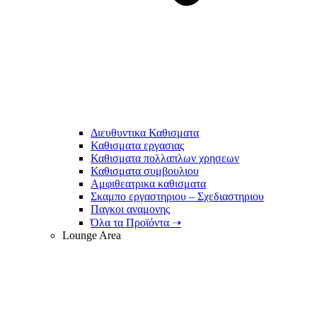
Διευθυντικα Καθισματα
Καθισματα εργασιας
Καθισματα πολλαπλων χρησεων
Καθισματα συμβουλιου
Αμφιθεατρικα καθισματα
Σκαμπο εργαστηριου – Σχεδιαστηριου
Παγκοι αναμονης
Όλα τα Προϊόντα ➝
Lounge Area