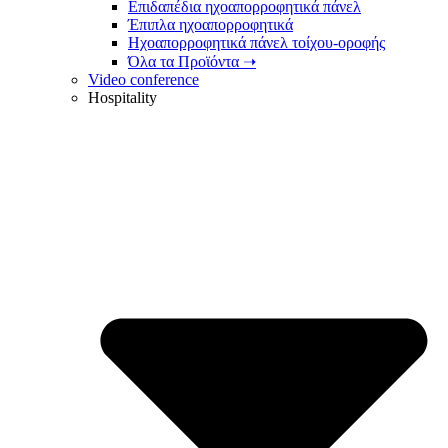
Επιδαπέδια ηχοαπορροφητικά πάνελ
Έπιπλα ηχοαπορροφητικά
Ηχοαπορροφητικά πάνελ τοίχου-οροφής
Όλα τα Προϊόντα ➝
Video conference
Hospitality