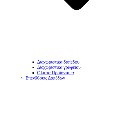
Διαχωριστικα δαπεδου
Διαχωριστικα γραφειου
Όλα τα Προϊόντα ➝
Επενδύσεις Δαπέδων