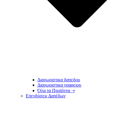
Διαχωριστικα δαπεδου
Διαχωριστικα γραφειου
Όλα τα Προϊόντα ➝
Επενδύσεις Δαπέδων