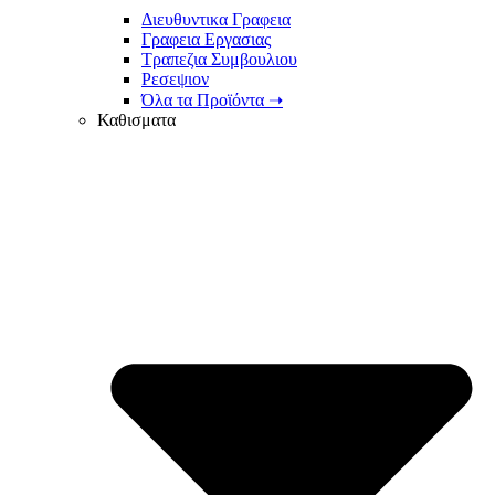
Διευθυντικα Γραφεια
Γραφεια Εργασιας
Τραπεζια Συμβουλιου
Ρεσεψιον
Όλα τα Προϊόντα ➝
Καθισματα