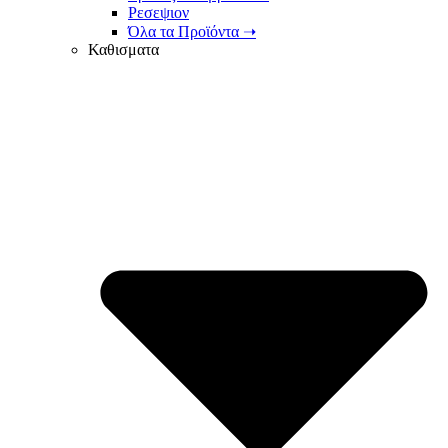
Ρεσεψιον
Όλα τα Προϊόντα ➝
Καθισματα