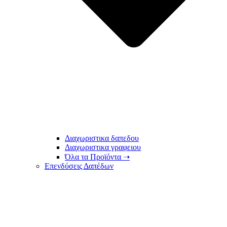
Διαχωριστικα δαπεδου
Διαχωριστικα γραφειου
Όλα τα Προϊόντα ➝
Επενδύσεις Δαπέδων