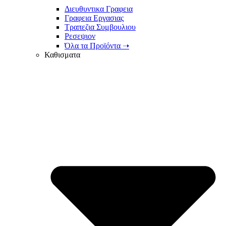
Διευθυντικα Γραφεια
Γραφεια Εργασιας
Τραπεζια Συμβουλιου
Ρεσεψιον
Όλα τα Προϊόντα ➝
Καθισματα