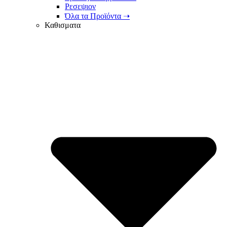
Ρεσεψιον
Όλα τα Προϊόντα ➝
Καθισματα