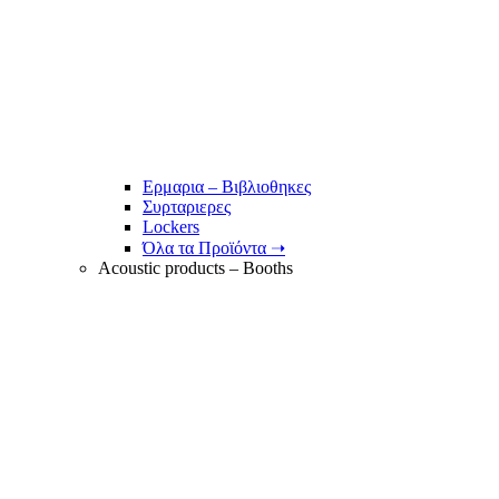
Ερμαρια – Βιβλιοθηκες
Συρταριερες
Lockers
Όλα τα Προϊόντα ➝
Acoustic products – Booths