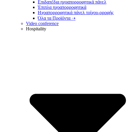
Επιδαπέδια ηχοαπορροφητικά πάνελ
Έπιπλα ηχοαπορροφητικά
Ηχοαπορροφητικά πάνελ τοίχου-οροφής
Όλα τα Προϊόντα ➝
Video conference
Hospitality