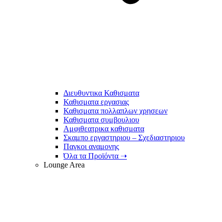
Διευθυντικα Καθισματα
Καθισματα εργασιας
Καθισματα πολλαπλων χρησεων
Καθισματα συμβουλιου
Αμφιθεατρικα καθισματα
Σκαμπο εργαστηριου – Σχεδιαστηριου
Παγκοι αναμονης
Όλα τα Προϊόντα ➝
Lounge Area