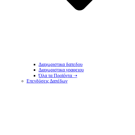
Διαχωριστικα δαπεδου
Διαχωριστικα γραφειου
Όλα τα Προϊόντα ➝
Επενδύσεις Δαπέδων