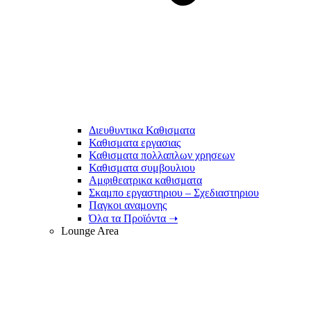
Διευθυντικα Καθισματα
Καθισματα εργασιας
Καθισματα πολλαπλων χρησεων
Καθισματα συμβουλιου
Αμφιθεατρικα καθισματα
Σκαμπο εργαστηριου – Σχεδιαστηριου
Παγκοι αναμονης
Όλα τα Προϊόντα ➝
Lounge Area