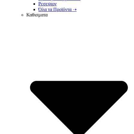
Ρεσεψιον
Όλα τα Προϊόντα ➝
Καθισματα