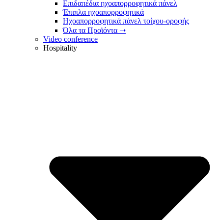
Επιδαπέδια ηχοαπορροφητικά πάνελ
Έπιπλα ηχοαπορροφητικά
Ηχοαπορροφητικά πάνελ τοίχου-οροφής
Όλα τα Προϊόντα ➝
Video conference
Hospitality