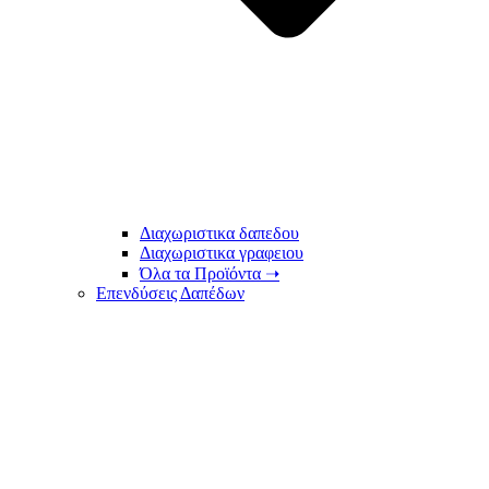
Διαχωριστικα δαπεδου
Διαχωριστικα γραφειου
Όλα τα Προϊόντα ➝
Επενδύσεις Δαπέδων