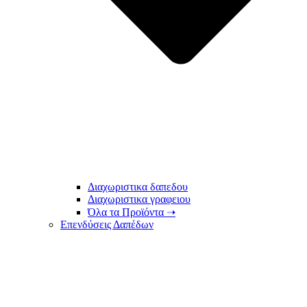
Διαχωριστικα δαπεδου
Διαχωριστικα γραφειου
Όλα τα Προϊόντα ➝
Επενδύσεις Δαπέδων