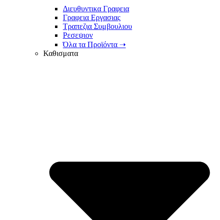
Διευθυντικα Γραφεια
Γραφεια Εργασιας
Τραπεζια Συμβουλιου
Ρεσεψιον
Όλα τα Προϊόντα ➝
Καθισματα