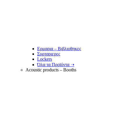
Ερμαρια – Βιβλιοθηκες
Συρταριερες
Lockers
Όλα τα Προϊόντα ➝
Acoustic products – Booths