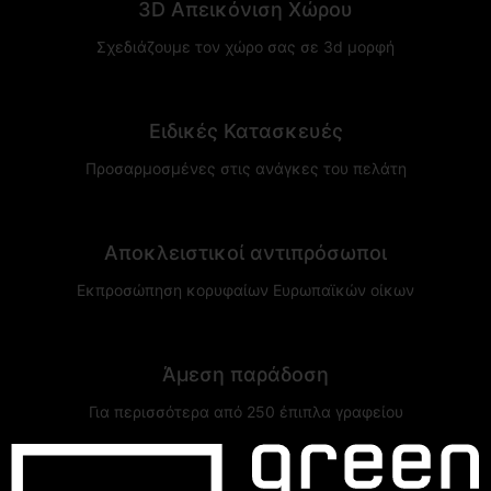
3D Απεικόνιση Χώρου
Σχεδιάζουμε τον χώρο σας σε 3d μορφή
Ειδικές Κατασκευές
Προσαρμοσμένες στις ανάγκες του πελάτη
Αποκλειστικοί αντιπρόσωποι
Εκπροσώπηση κορυφαίων Ευρωπαϊκών οίκων
Άμεση παράδοση
Για περισσότερα από 250 έπιπλα γραφείου