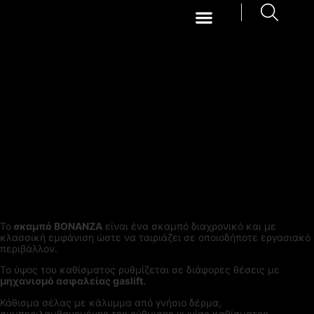
Το
σκαμπό BONANZA
είναι ένα σκαμπό διαχρονικό και με
κλασσική εμφάνιση ώστε να ταιριάζει σε οποιοδήποτε εργασιακό
περιβάλλον.
Το ύψος του καθίσματος ρυθμίζεται σε διάφορες θέσεις με
μηχανισμό ασφαλείας gaslift.
Κάθισμα σέλας με κάλυμμα από γνήσιο δέρμα,
συμπεριλαμβανομένης της ρύθμισης γωνίας καθίσματος.