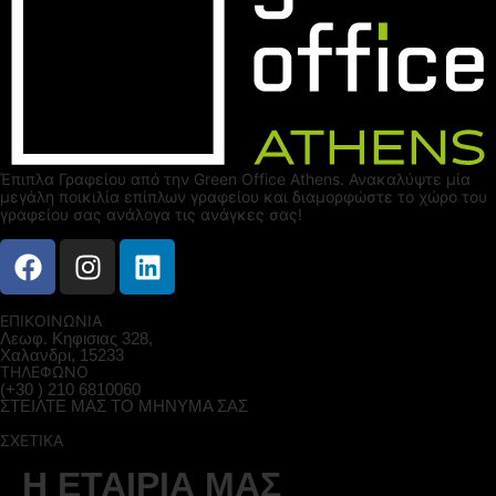
Έπιπλα Γραφείου από την Green Office Athens. Ανακαλύψτε μία
μεγάλη ποικιλία επίπλων γραφείου και διαμορφώστε το χώρο του
γραφείου σας ανάλογα τις ανάγκες σας!
ΕΠΙΚΟΙΝΩΝΙΑ
Λεωφ. Κηφισιας 328,
Χαλανδρι, 15233
ΤΗΛΕΦΩΝΟ
(+30 ) 210 6810060
ΣΤΕΙΛΤΕ ΜΑΣ ΤΟ ΜΗΝΥΜΑ ΣΑΣ
ΣΧΕΤΙΚΑ
Η ΕΤΑΙΡΊΑ ΜΑΣ