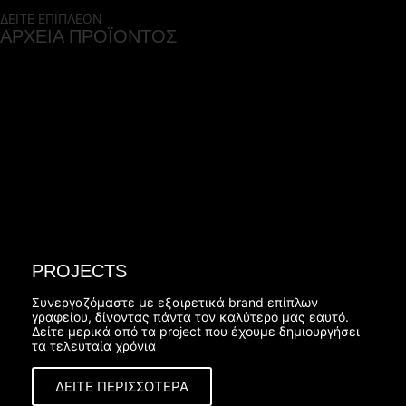
ΔΕΙΤΕ ΕΠΙΠΛΕΟΝ
ΑΡΧΕΙΑ ΠΡΟΪΟΝΤΟΣ
ΤΕΧΝΙΚΑ ΧΑΡΑΚΤΗΡΙΣΤΙΚΑ
(0.2 MB)
Δείτε τεχνικά χαρακτηριστικά και το χρωματολόγιο του
προϊόντος.
PROJECTS
Συνεργαζόμαστε με εξαιρετικά brand επίπλων
γραφείου, δίνοντας πάντα τον καλύτερό μας εαυτό.
Δείτε μερικά από τα project που έχουμε δημιουργήσει
τα τελευταία χρόνια
ΔΕΙΤΕ ΠΕΡΙΣΣΟΤΕΡΑ