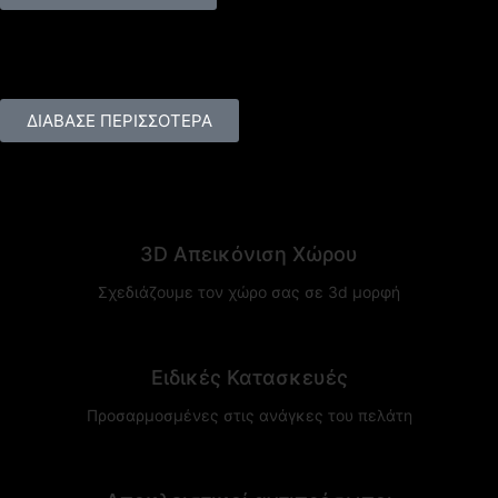
EDITORIALS
Άρθρα και ιδέες για χώρους δημιουργίας
ΔΙΑΒΑΣΕ ΠΕΡΙΣΣΟΤΕΡΑ
3D Απεικόνιση Χώρου
Σχεδιάζουμε τον χώρο σας σε 3d μορφή
Ειδικές Κατασκευές
Προσαρμοσμένες στις ανάγκες του πελάτη