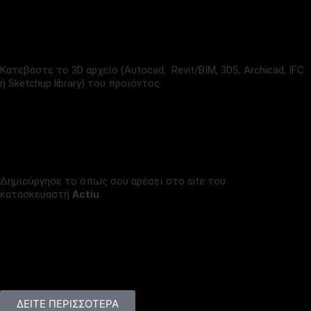
3D ΑΡΧΕΙΟ
(3.7 MB)
Κατεβάστε το 3D αρχείο (Autocad, Revit/BIM, 3DS, Archicad, IFC
ή Sketchup library) του προϊόντος.
CONFIGURATOR
Δημιούργησε το όπως σου αρέσει στο site του
κατασκευαστή
Actiu
.
PROJECTS
Συνεργαζόμαστε με εξαιρετικά brand επίπλων γραφείου,
δίνοντας πάντα τον καλύτερό μας εαυτό.
Δείτε μερικά από τα project που έχουμε δημιουργήσει τα
τελευταία χρόνια
ΔΕΙΤΕ ΠΕΡΙΣΣΟΤΕΡΑ