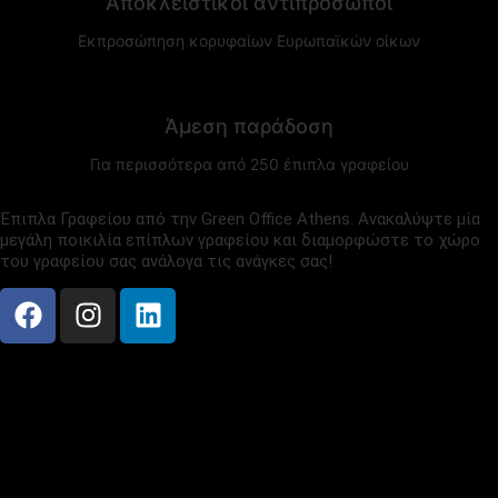
Αποκλειστικοί αντιπρόσωποι
Εκπροσώπηση κορυφαίων Ευρωπαϊκών οίκων
Άμεση παράδοση
Για περισσότερα από 250 έπιπλα γραφείου
Έπιπλα Γραφείου από την Green Office Athens. Ανακαλύψτε μία
μεγάλη ποικιλία επίπλων γραφείου και διαμορφώστε το χώρο
του γραφείου σας ανάλογα τις ανάγκες σας!
ΕΠΙΚΟΙΝΩΝΙΑ
ΛΕΩΦ. ΚΗΦΙΣΙΑΣ 328,
ΧΑΛΑΝΔΡΙ, 15233