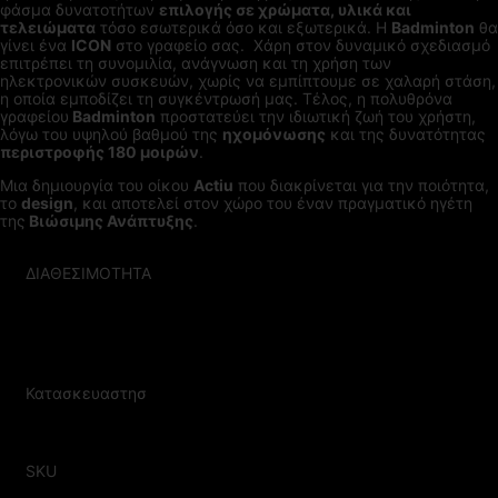
φάσμα δυνατοτήτων
επιλογής σε χρώματα, υλικά και
τελειώματα
τόσο εσωτερικά όσο και εξωτερικά. Η
Badminton
θα
γίνει ένα
ICON
στο γραφείο σας. Χάρη στον δυναμικό σχεδιασμό
επιτρέπει τη συνομιλία, ανάγνωση και τη χρήση των
ηλεκτρονικών συσκευών, χωρίς να εμπίπτουμε σε χαλαρή στάση,
η οποία εμποδίζει τη συγκέντρωσή μας. Τέλος, η πολυθρόνα
γραφείου
Badminton
προστατεύει την ιδιωτική ζωή του χρήστη,
λόγω του υψηλού βαθμού της
ηχομόνωσης
και της δυνατότητας
περιστροφής 180 μοιρών
.
Μια δημιουργία του οίκου
Actiu
που διακρίνεται για την ποιότητα,
το
design
, και αποτελεί στον χώρο του έναν πραγματικό ηγέτη
της
Βιώσιμης Ανάπτυξης
.
ΔΙΑΘΕΣΙΜΟΤΗΤΑ
ΚΑΤΟΠΙΝ ΠΑΡΑΓΓΕΛΙΑΣ ΣΕ
30-40 ΕΡΓΑΣΙΜΕΣ ΗΜΕΡΕΣ
Κατασκευαστησ
ACTIU
SKU