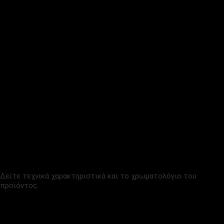
BADMINTON
ΔΕΙΤΕ ΕΠΙΠΛΕΟΝ
ΑΡΧΕΙΑ ΠΡΟΪΟΝΤΟΣ
ΤΕΧΝΙΚΑ ΧΑΡΑΚΤΗΡΙΣΤΙΚΑ
(1.3 MB)
Δείτε τεχνικά χαρακτηριστικά και το χρωματολόγιο του
προϊόντος.