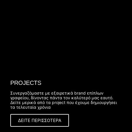
προϊόντος.
3D ΑΡΧΕΙΟ
(0.2 MB)
Κατεβάστε το 3D αρχείο (Autocad, Revit/BIM, 3DS, Archicad, IFC ή
Sketchup library) του προϊόντος.
PROJECTS
Συνεργαζόμαστε με εξαιρετικά brand επίπλων
γραφείου, δίνοντας πάντα τον καλύτερό μας εαυτό.
Δείτε μερικά από τα project που έχουμε δημιουργήσει
τα τελευταία χρόνια
ΔΕΙΤΕ ΠΕΡΙΣΣΟΤΕΡΑ