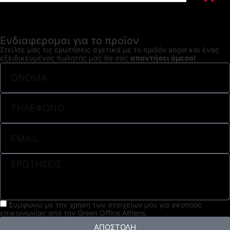
Ενδιαφερομαι για το προϊον
Στείλτε μας τις ερωτήσεις σχετικά με το προϊόν angel και ένας
εξειδικευμένος πωλητής μας θα σας
απαντήσει άμεσα!
Συμφωνώ με την χρήση των στοιχείων μου για σκοπούς
επικοινωνίας από την Green Office Athens.
ΑΠΟΣΤΟΛΗ