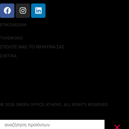
ΕΠΙΚΟΙΝΩΝΙΑ
Λεωφ. Κηφισιας 328,
Χαλανδρι, 15233
ΤΗΛΕΦΩΝΟ
(+30 ) 210 6810060
ΣΤΕΙΛΤΕ ΜΑΣ ΤΟ ΜΗΝΥΜΑ ΣΑΣ
ΣΧΕΤΙΚΑ
Η Εταιρία μας
Stock-House
Projects
Editorials
Καταστήματα
Express Project Setup
Πολιτική Cookies
Πολιτική Απορρήτου
© 2026 GREEN OFFICE ATHENS, ALL RIGHTS RESERVED
D&D BY MOBIANS